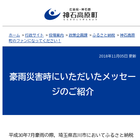
ホーム
>
行政サイト
>
役場案内
>
政策企画課
>
ふるさと納税
>
神石高原
町のファンになってください！
2018年11月05日 更新
豪雨災害時にいただいたメッセー
ジのご紹介
平成30年7月豪雨の際，埼玉県吉川市においてふるさと納税