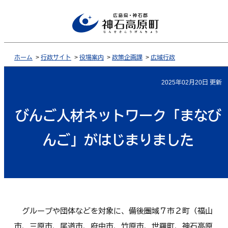
ホーム
>
行政サイト
>
役場案内
>
政策企画課
>
広域行政
2025年02月20日 更新
びんご人材ネットワーク「まなび
んご」がはじまりました
グループや団体などを対象に、備後圏域７市２町（福山
市、三原市、尾道市、府中市、竹原市、世羅町、神石高原