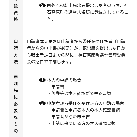
国外への転出届出を提出した者のうち、神
録
石高原町の選挙人名簿に登録されているこ
資
と。
格
申
申請者本人または申請者から委任を受けた者（申請
請
者からの申出書が必要）が、転出届を提出した日か
方
ら転出予定日までの間に、神石高原町選挙管理委員
法
会の窓口で申請します。
申
本人の申請の場合
請
・申請書
先
・旅券等の本人確認ができる書類
に
申請者から委任を受けた方の申請の場合
必
・申請書と申請者本人の本人確認書類
要
・申請者からの申出書
な
・申請に来ている方の本人確認書類
も
の