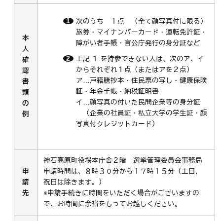
次のうち １点 （全て顔写真付に限る）
旅券・マイナンバーカード・運転免許証・
本
障がい者手帳・官公庁発行の身分証など
人
上記 １.を持参できない人は、次のア、イ
確
からそれぞれ１点（またはアを２点）
認
ア…戸籍謄抄本・住民票の写し・健康保険
書
証・年金手帳・納税証明書
類
イ…顔写真の付いた民間企業等の身分証
の
（企業の社員証・私立大学の学生証・顔
例
写真付クレジットカード）
神石高原町役場本庁舎２階 選挙管理委員会事務局
申
申請時間は、８時３０分から１７時１５分（土日，
請
祝日は除きます。）
先
※申請手続きに時間をいただく場合がございますの
で、お時間に余裕をもってお越しください。