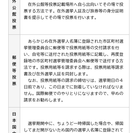
外
在外公館等投票記載場所へ自ら出向いてその場で投
公
票する方法です。在外選挙人証及び旅券等の身分証明
館
書を提示してその場で投票を行います。
投
票
あらかじめ在外選挙人名簿に登録された市区町村選
挙管理委員会に郵便等で投票用紙等の交付請求を行
い、自宅等に送付された投票用紙等に記載し、再度登
郵
録地の市区町村選挙管理委員会へ郵便等で送付する方
便
法です。投票用紙等を請求する際は、投票用紙等請求
等
書及び在外選挙人証を同封します。
投
なお、投票用紙等の請求の締切りは、選挙期日の４
票
日前であり、この日までに到着していなければなりま
せん。国際郵便でのやりとりになりますので、早めの
請求をお勧めします。
日
本
選挙期間中に、ちょうど一時帰国した場合や、帰国
国
してまだ間がないため国内の選挙人名簿に登録されて