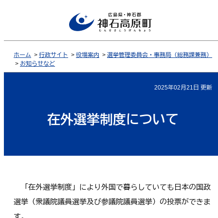
ホーム
>
行政サイト
>
役場案内
>
選挙管理委員会・事務局（総務課兼務）
>
お知らせなど
2025年02月21日 更新
在外選挙制度について
「在外選挙制度」により外国で暮らしていても日本の国政
選挙（衆議院議員選挙及び参議院議員選挙）の投票ができま
す。