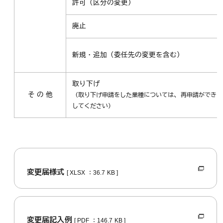
許可（区分の変更）
廃止
新規・追加（委任先の変更を含む）
取り下げ
そ の 他
、
（取り下げ申請をした業種については
再申請ができま
してください）
変更届様式
[ XLSX ：36.7 KB ]
変更届記入例
[ PDF ：146.7 KB ]