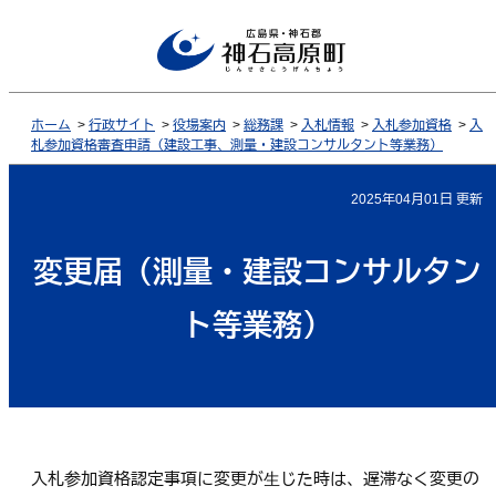
ホーム
>
行政サイト
>
役場案内
>
総務課
>
入札情報
>
入札参加資格
>
入
札参加資格審査申請（建設工事、測量・建設コンサルタント等業務）
2025年04月01日 更新
変更届（測量・建設コンサルタン
ト等業務）
入札参加資格認定事項に変更が⽣じた時は、遅滞なく変更の