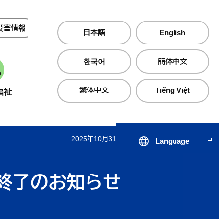
災害情報
夜間・休日診療
日本語
English
한국어
簡体中文
繁体中文
Tiếng Việt
福祉
産業・仕事
町政情報
2025年10月31日 更新
Language
届出・証明・手続き
子育て支援サイト のびのびじ
税金・保険・
医療・
んせき
終了のお知らせ
生活・住まい
公共交通
心の健
出会いから結婚