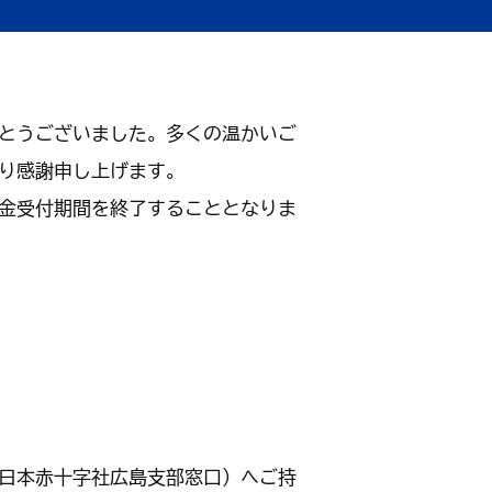
健康・福祉
産業・仕事
上下水道・し尿
ペット
高齢者
子育て支援
育て・教育
健康・福祉トップ
産業・仕事トップ
とうございました。多くの温かいご
ごみ・環境
緊急・防災・
障害者
こどもの健康
り感謝申し上げます。
・教育トップ
（健診・予防接種・医療）
金受付期間を終了することとなりま
墓地
消費生活相談
小学校・中学校・高等学校
日本赤十字社広島支部窓口）へご持