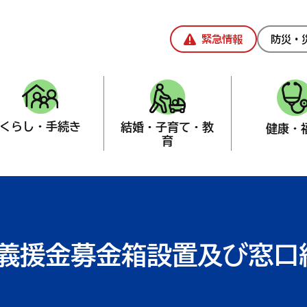
緊急情報
防災・
くらし・手続き
結婚・子育て・教
健康・
育
課
>
防災・生活安全
義援金募金箱設置及び窓口