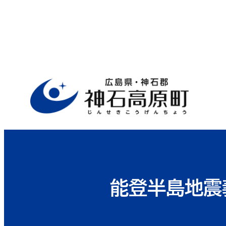
ホーム
>
行政サイト
>
役場案内
>
総務
能登半島地震