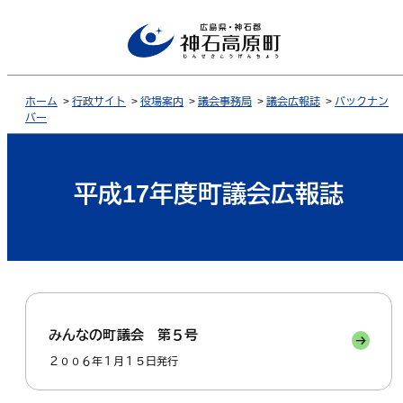
ホーム
>
行政サイト
>
役場案内
>
議会事務局
>
議会広報誌
>
バックナン
バー
平成17年度町議会広報誌
みんなの町議会 第５号
２００６年１月１５日発行