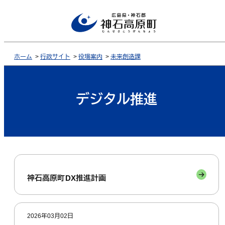
ホーム
>
行政サイト
>
役場案内
>
未来創造課
デジタル推進
神石高原町DX推進計画
2026年03月02日