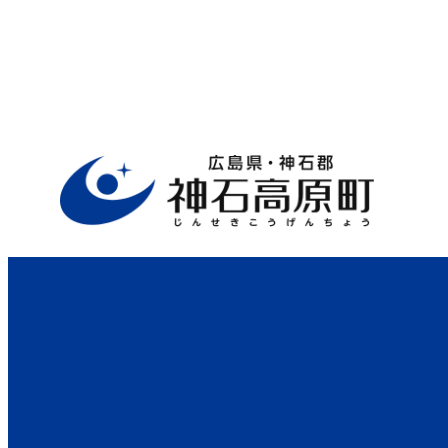
ホーム
>
行政サイト
>
役場案内
>
未来