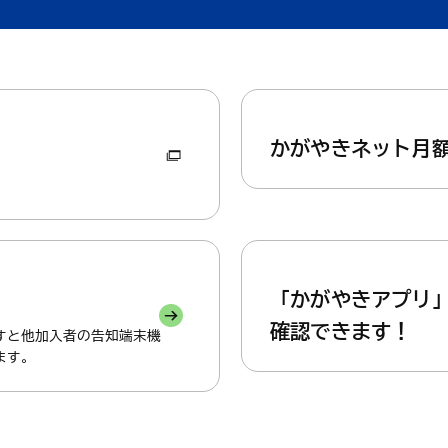
くらし・手続き
結婚・子
くらし・手続きトップ
かがやきネット月
結婚・子育て
「かがやきアプリ
確認できます！
すと他加入者の告知端末機
ます。