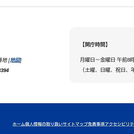
【開庁時間】
月曜日～金曜日 午前8時
地 [
地図
]
（土曜、日曜、祝日、
394
ホーム
個人情報の取り扱い
サイトマップ
免責事項
アクセシビリテ