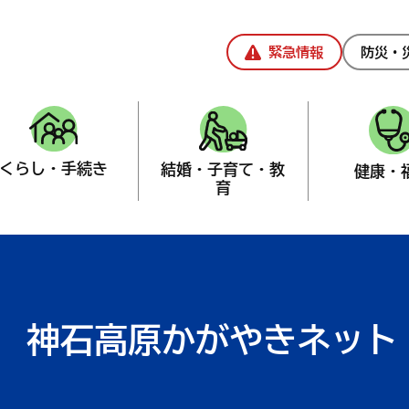
緊急情報
防災・
くらし・手続き
結婚・子育て・教
健康・
育
創造課
>
デジタル推進
神石高原かがやきネット