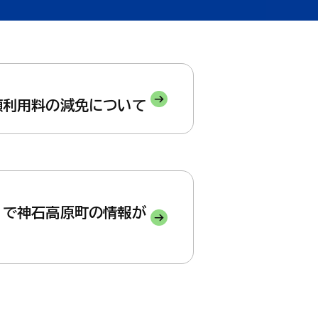
健康・福祉
産業・仕事
上下水道・し尿
ペット
高齢者
子育て支援
育て・教育
健康・福祉トップ
産業・仕事トップ
ごみ・環境
緊急・防災・
障害者
額利用料の減免について
こどもの健康
・教育トップ
（健診・予防接種・医療）
墓地
消費生活相談
小学校・中学校・高等学校
」で神石高原町の情報が