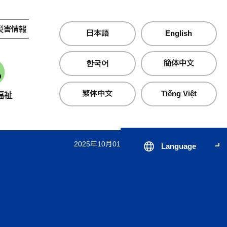
災害情報
夜間・休日診療
日本語
English
한국어
簡体中文
繁体中文
Tiếng Việt
福祉
産業・仕事
町政情報
2025年10月01日 更新
Language
届出・証明・手続き
子育て支援サイト のびのびじ
税金・保険・
医療・
んせき
生活・住まい
公共交通
心の健
出会いから結婚