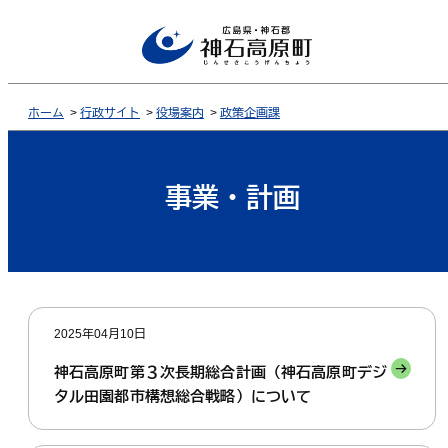
ホーム
>
行政サイト
>
役場案内
>
政策企画課
事業・計画
2025年04月10日
神石高原町第３次長期総合計画（神石高原町デジ
タル田園都市構想総合戦略）について