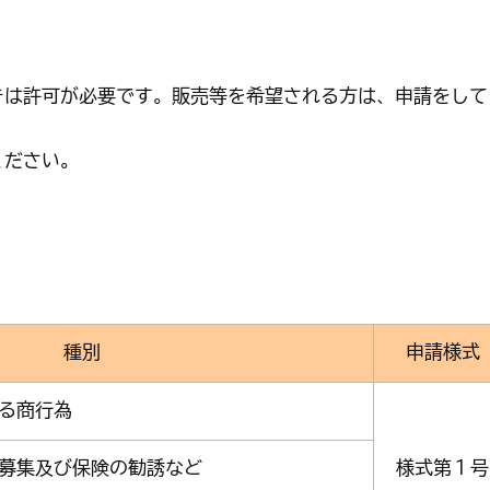
くらし・手続き
結婚・子
は許可が必要です。販売等を希望される方は、申請をして
くらし・手続きトップ
ください。
結婚・子育て
種別
申請様式
る商行為
募集及び保険の勧誘など
様式第１号