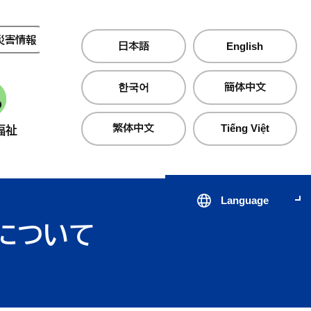
災害情報
夜間・休日診療
日本語
English
한국어
簡体中文
繁体中文
Tiếng Việt
福祉
産業・仕事
町政情報
Language
について
届出・証明・手続き
子育て支援サイト のびのびじ
税金・保険・
医療・
んせき
生活・住まい
公共交通
心の健
出会いから結婚