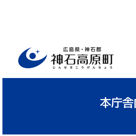
ホーム
>
行政サイト
>
役場案内
>
総務
本庁舎