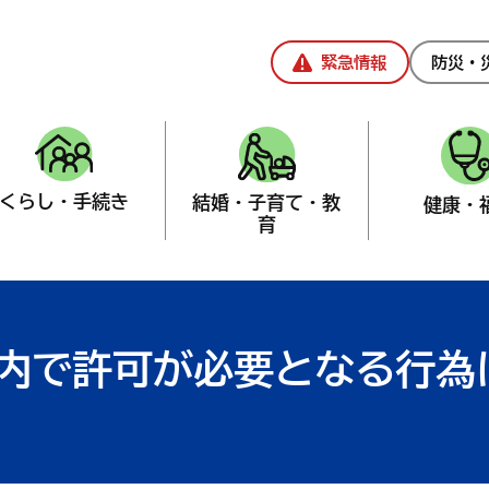
緊急情報
防災・
くらし・手続き
結婚・子育て・教
健康・
育
課
>
お知らせなど
内で許可が必要となる行為