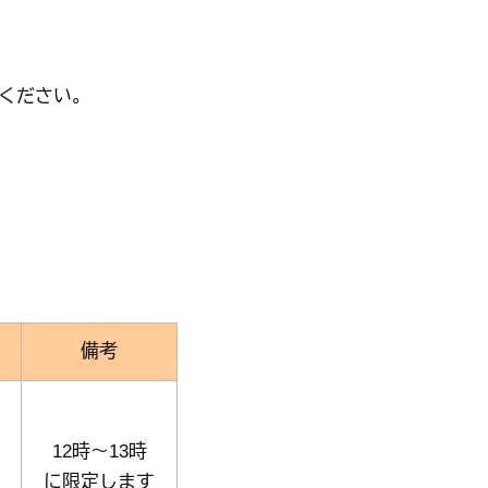
健康・福祉
産業・仕事
上下水道・し尿
ペット
高齢者
子育て支援
育て・教育
ください。
健康・福祉トップ
産業・仕事トップ
ごみ・環境
緊急・防災・
障害者
こどもの健康
・教育トップ
（健診・予防接種・医療）
墓地
消費生活相談
小学校・中学校・高等学校
備考
12時～13時
に限定します